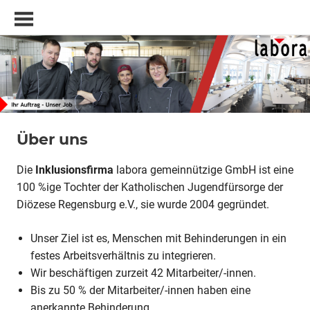
Zum
Inklusionsfirma
labora
Inhalt
gemeinnützige
springen
GmbH,
Regensburg
Über uns
Die
Inklusionsfirma
labora gemeinnützige GmbH ist eine
100 %ige Tochter der Katholischen Jugendfürsorge der
Diözese Regensburg e.V., sie wurde 2004 gegründet.
Unser Ziel ist es, Menschen mit Behinderungen in ein
festes Arbeitsverhältnis zu integrieren.
Wir beschäftigen zurzeit 42 Mitarbeiter/-innen.
Bis zu 50 % der Mitarbeiter/-innen haben eine
anerkannte Behinderung.